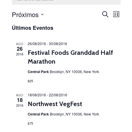
Próximos
Pesquis
Nave
PROCURAR
LISTA
EVENTOS
do
Selecione
e
Últimos Eventos
a
visual
data.
navega
Even
26/08/2016
-
30/08/2016
AGO
de
26
Festival Foods Granddad Half
2016
visuais
Marathon
de
Central Park
Brooklyn, NY 10036, New York
Eventos
$25
18/08/2016
-
22/08/2016
AGO
18
Northwest VegFest
2016
Central Park
Brooklyn, NY 10036, New York
$75