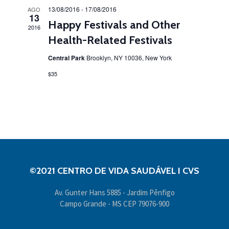
13/08/2016
-
17/08/2016
AGO
13
Happy Festivals and Other
2016
Health-Related Festivals
Central Park
Brooklyn, NY 10036, New York
$35
©2021 CENTRO DE VIDA SAUDÁVEL I CVS
Av. Gunter Hans 5885 - Jardim Pênfigo
Campo Grande - MS CEP 79076-900