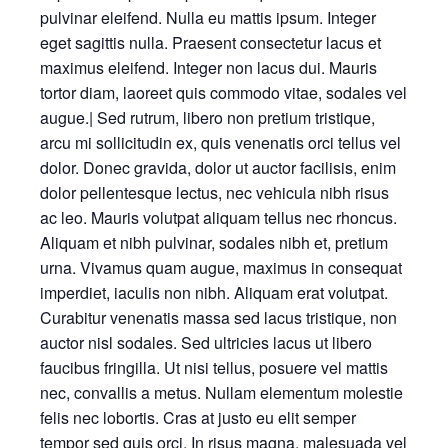
pulvinar eleifend. Nulla eu mattis ipsum. Integer
eget sagittis nulla. Praesent consectetur lacus et
maximus eleifend. Integer non lacus dui. Mauris
tortor diam, laoreet quis commodo vitae, sodales vel
augue.| Sed rutrum, libero non pretium tristique,
arcu mi sollicitudin ex, quis venenatis orci tellus vel
dolor. Donec gravida, dolor ut auctor facilisis, enim
dolor pellentesque lectus, nec vehicula nibh risus
ac leo. Mauris volutpat aliquam tellus nec rhoncus.
Aliquam et nibh pulvinar, sodales nibh et, pretium
urna. Vivamus quam augue, maximus in consequat
imperdiet, iaculis non nibh. Aliquam erat volutpat.
Curabitur venenatis massa sed lacus tristique, non
auctor nisl sodales. Sed ultricies lacus ut libero
faucibus fringilla. Ut nisi tellus, posuere vel mattis
nec, convallis a metus. Nullam elementum molestie
felis nec lobortis. Cras at justo eu elit semper
tempor sed quis orci. In risus magna, malesuada vel