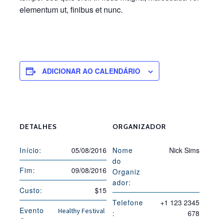
elementum ut, finibus et nunc.
ADICIONAR AO CALENDÁRIO
DETALHES
ORGANIZADOR
Início:
05/08/2016
Nome
Nick Sims
do
Fim:
09/08/2016
Organiz
ador:
Custo:
$15
Telefone
+1 123 2345
Evento
Healthy Festival
:
678